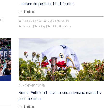
l’arrivée du passeur Eliot Coulet
Lire l'article
1
Reims Volley 51
Ligue B Masculine
passeur
volley
club
saison
04 NOVEMBRE 2025
Reims Volley 51 dévoile ses nouveaux maillots
pour la saison !
Lire l'article