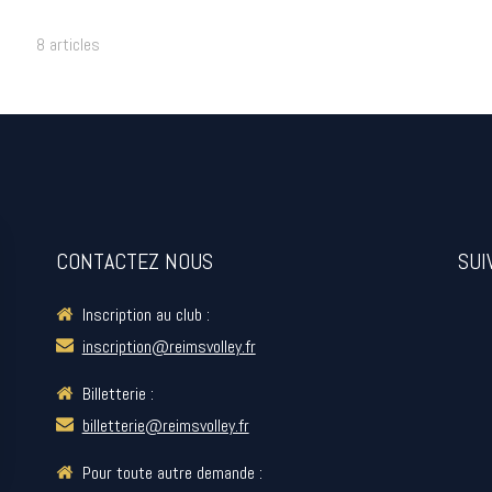
8 articles
CONTACTEZ NOUS
SUI
Inscription au club :
inscription@reimsvolley.fr
Billetterie :
billetterie@reimsvolley.fr
Pour toute autre demande :