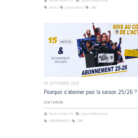
Reims Volley 51
Ligue B Masculine
tests
préparation
LBM
08 SEPTEMBRE 2025
Pourquoi s’abonner pour la saison 25/26 ?
Lire l'article
Reims Volley 51
Ligue B Masculine
ABONNEMENT
LBM