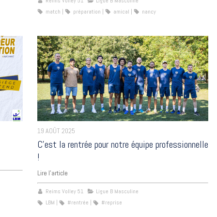
Reims Volley 51
Ligue B Masculine
match
préparation
amical
nancy
19 AOÛT 2025
C’est la rentrée pour notre équipe professionnelle
!
Lire l'article
Reims Volley 51
Ligue B Masculine
LBM
#rentrée
#reprise