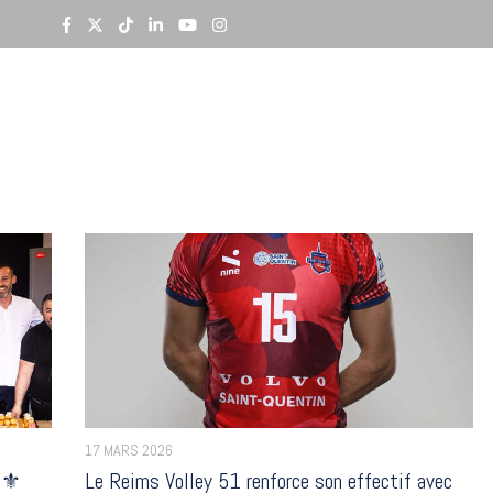
riptions
Ligue B
CFC
Secteur amateur
17 MARS 2026
 ⚜️
Le Reims Volley 51 renforce son effectif avec