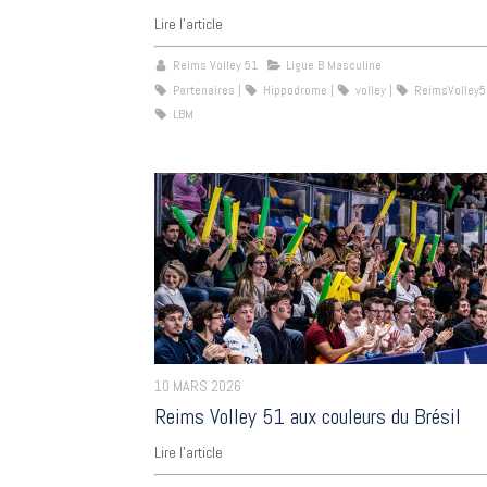
Lire l'article
Reims Volley 51
Ligue B Masculine
Partenaires
Hippodrome
volley
ReimsVolley5
LBM
10 MARS 2026
Reims Volley 51 aux couleurs du Brésil
Lire l'article