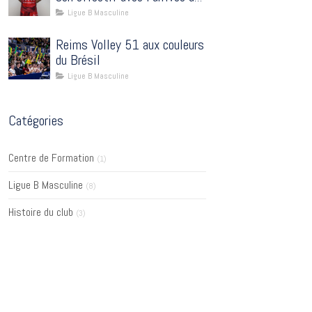
passeur Eliot Coulet
Ligue B Masculine
Reims Volley 51 aux couleurs
du Brésil
Ligue B Masculine
Catégories
Centre de Formation
(1)
Ligue B Masculine
(8)
Histoire du club
(3)