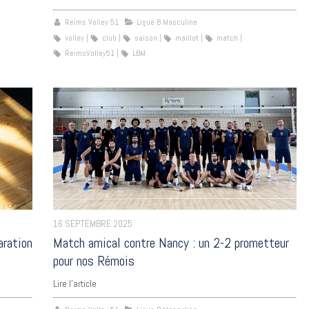
Reims Volley 51
Ligue B Masculine
volley
club
saison
maillot
match
ReimsVolley51
LBM
16 SEPTEMBRE 2025
aration
Match amical contre Nancy : un 2-2 prometteur
pour nos Rémois
Lire l'article