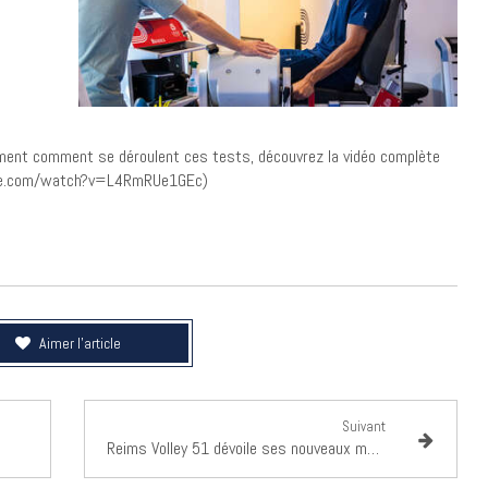
ement comment se déroulent ces tests, découvrez la vidéo complète
tube.com/watch?v=L4RmRUe1GEc)
Aimer l'article
Suivant
Reims Volley 51 dévoile ses nouveaux maillots pour la saison !