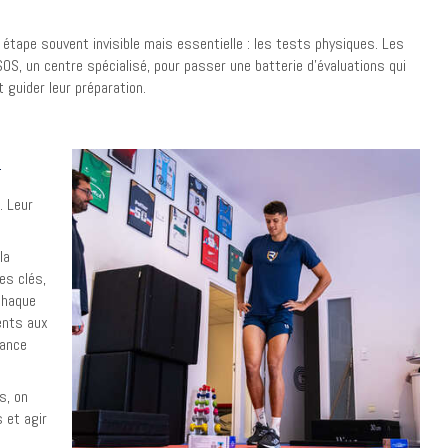
ne étape souvent invisible mais essentielle : les tests physiques. Les
OS, un centre spécialisé, pour passer une batterie d’évaluations qui
t guider leur préparation.
?
. Leur
la
es clés,
 chaque
ents aux
mance
s, on
 et agir