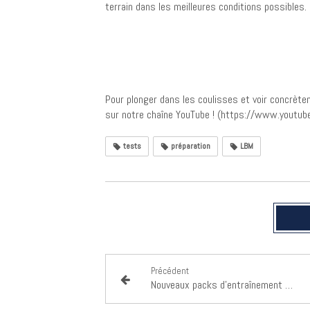
terrain dans les meilleures conditions possibles.
Pour plonger dans les coulisses et voir concrèt
sur notre chaîne YouTube ! (https://www.you
tests
préparation
LBM
Précédent
Nouveaux packs d’entraînement disponibles sur la boutique du club