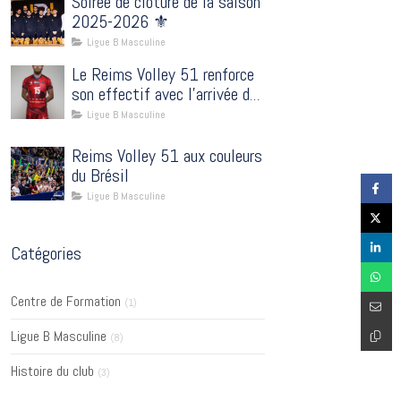
Soirée de clôture de la saison
2025-2026 ⚜️
Ligue B Masculine
Le Reims Volley 51 renforce
son effectif avec l’arrivée du
passeur Eliot Coulet
Ligue B Masculine
Reims Volley 51 aux couleurs
du Brésil
Ligue B Masculine
Catégories
Centre de Formation
(1)
Ligue B Masculine
(8)
Histoire du club
(3)