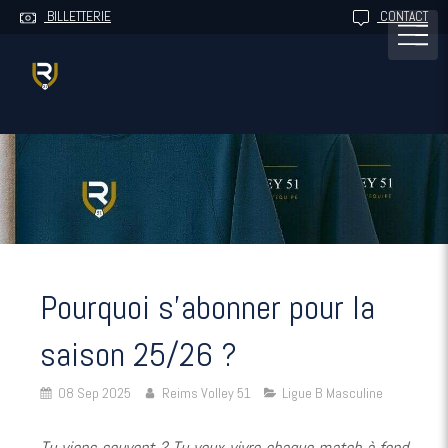
BILLETTERIE
CONTACT
Pourquoi s’abonner pour la
saison 25/26 ?
08 Sep 2025
Reims Volley 51
Ligue B Masculine
Tu viens souvent ? Tu veux vivre chaque match à fond